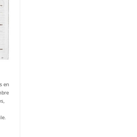
us en
mbre
es,
ile.