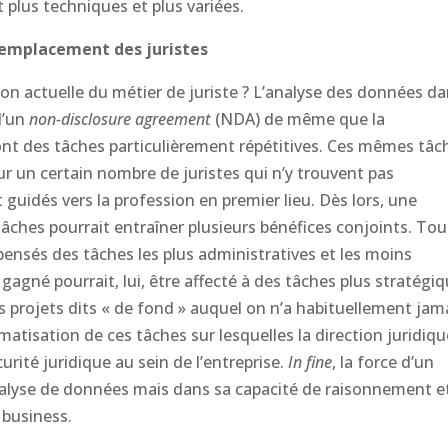
 plus techniques et plus variées.
remplacement des juristes
tion actuelle du métier de juriste ? L’analyse des données d
 d’un
non-disclosure agreement
(NDA) de même que la
nt des tâches particulièrement répétitives. Ces mêmes tâc
r un certain nombre de juristes qui n’y trouvent pas
t guidés vers la profession en premier lieu. Dès lors, une
âches pourrait entraîner plusieurs bénéfices conjoints. Tou
ispensés des tâches les plus administratives et les moins
gagné pourrait, lui, être affecté à des tâches plus stratégi
es projets dits « de fond » auquel on n’a habituellement jam
atisation de ces tâches sur lesquelles la direction juridiqu
rité juridique au sein de l’entreprise.
In fine
, la force d’un
nalyse de données mais dans sa capacité de raisonnement e
 business.