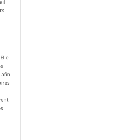
ail
ts
Elle
es
 afin
aires
vent
ès