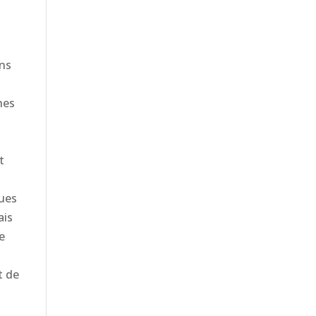
ans
hes
t
ques
ais
e
t de