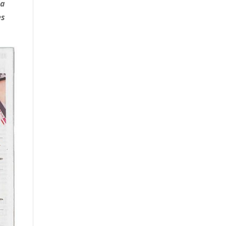
la
es