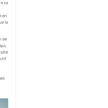
ra sa
t
e en
ue la
on de
qui,
culté
ectif
ais