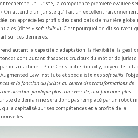
nt recherche un juriste, la compétence première évaluée se
). On attend d’un juriste qu’il ait un excellent raisonnemen
dée, on apprécie les profils des candidats de manière global
 ales (dites «
soft skills
»). C’est pourquoi on dit souvent q
ait sur ces dernières.
rend autant la capacité d’adaptation, la flexibilité, la gesti
pétences sont autant d’aspects cruciaux du métier de juriste 
s par des machines. Pour Christophe Roquilly, doyen de la fa
C Augmented Law Institute et spécialiste des
soft skills
, l’obj
nces et la fonction du juriste au centre des transformations de
une direction juridique plus transversale, aux fonctions plus
juriste de demain ne sera donc pas remplacé par un robot m
 qui a capitalisé sur ses compétences et a profité de la
nouvelles !