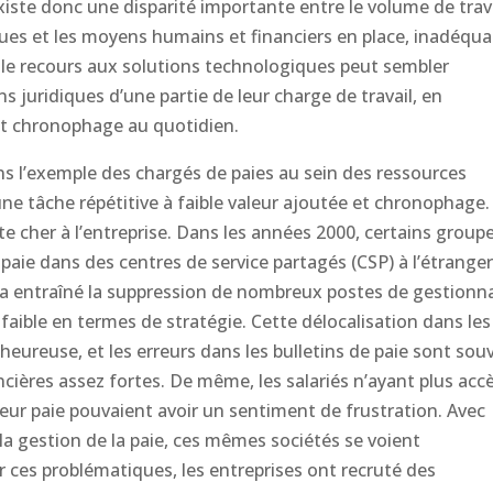
existe donc une disparité importante entre le volume de trav
iques et les moyens humains et financiers en place, inadéqua
 le recours aux solutions technologiques peut sembler
ns juridiques d’une partie de leur charge de travail, en
e et chronophage au quotidien.
ns l’exemple des chargés de paies au sein des ressources
une tâche répétitive à faible valeur ajoutée et chronophage. 
 cher à l’entreprise. Dans les années 2000, certains group
e paie dans des centres de service partagés (CSP) à l’étranger
n a entraîné la suppression de nombreux postes de gestionn
 faible en termes de stratégie. Cette délocalisation dans les
heureuse, et les erreurs dans les bulletins de paie sont sou
ères assez fortes. De même, les salariés n’ayant plus acc
eur paie pouvaient avoir un sentiment de frustration. Avec
 la gestion de la paie, ces mêmes sociétés se voient
er ces problématiques, les entreprises ont recruté des