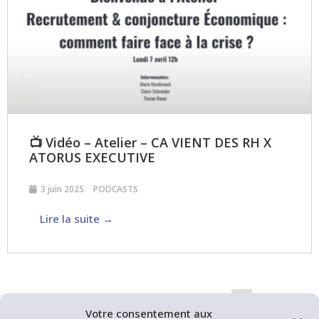
📺 Vidéo – Atelier – CA VIENT DES RH X
ATORUS EXECUTIVE
3 juin 2025
PODCASTS
Lire la suite →
« Précédent
1
…
3
4
5
Votre consentement aux