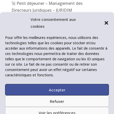
🚀 Petit déjeuner – Management des
Directeurs Juridiques – JURIDIM
Votre consentement aux
📆 1er congrès des Juristes d’Entreprise –
cookies
Association française des Juristes d’Entreprise
Pour offrir les meilleures expériences, nous utilisons des
🎥 BFM Business – BFM Entreprise – Les Outils
technologies telles que les cookies pour stocker et/ou
accéder aux informations des appareils. Le fait de consentir à
RH
ces technologies nous permettra de traiter des données
telles que le comportement de navigation ou les ID uniques
💪 Les inégalités Hommes/Femmes – Journée
sur ce site. Le fait de ne pas consentir ou de retirer son
Internationale des Droits des femmes
consentement peut avoir un effet négatif sur certaines
caractéristiques et fonctions.
🚀 Journée Internationale des Droits des
Femmes – MEDEF
Accepter
Refuser
Voir les préférences