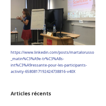
https://www.linkedin.com/posts/martalorusso
_matin%C3%A9e-tr%C3%A8s-
int%C3%A9ressante-pour-les-participants-
activity-6580817192424738816-v40X
Articles récents