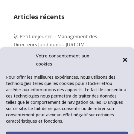
Articles récents
🚀 Petit déjeuner – Management des
Directeurs Juridiques – JURIDIM
Votre consentement aux
📆 1er congrès des Juristes d’Entreprise –
cookies
Association française des Juristes d’Entreprise
Pour offrir les meilleures expériences, nous utilisons des
🎥 BFM Business – BFM Entreprise – Les Outils
technologies telles que les cookies pour stocker et/ou
accéder aux informations des appareils. Le fait de consentir à
RH
ces technologies nous permettra de traiter des données
telles que le comportement de navigation ou les ID uniques
💪 Les inégalités Hommes/Femmes – Journée
sur ce site. Le fait de ne pas consentir ou de retirer son
Internationale des Droits des femmes
consentement peut avoir un effet négatif sur certaines
caractéristiques et fonctions.
🚀 Journée Internationale des Droits des