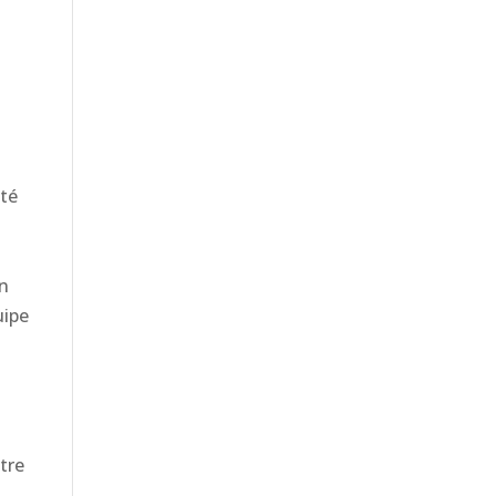
té
on
uipe
tre