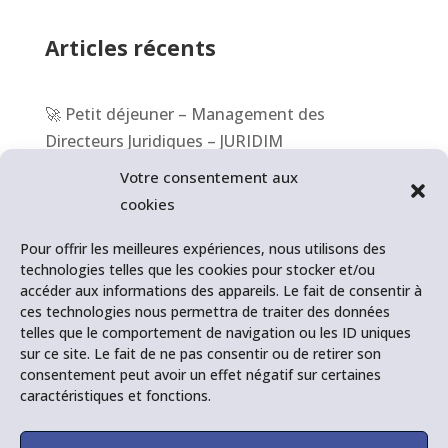
Articles récents
🚀 Petit déjeuner – Management des
Directeurs Juridiques – JURIDIM
Votre consentement aux
📆 1er congrès des Juristes d’Entreprise –
cookies
Association française des Juristes d’Entreprise
Pour offrir les meilleures expériences, nous utilisons des
🎥 BFM Business – BFM Entreprise – Les Outils
technologies telles que les cookies pour stocker et/ou
accéder aux informations des appareils. Le fait de consentir à
RH
ces technologies nous permettra de traiter des données
telles que le comportement de navigation ou les ID uniques
💪 Les inégalités Hommes/Femmes – Journée
sur ce site. Le fait de ne pas consentir ou de retirer son
Internationale des Droits des femmes
consentement peut avoir un effet négatif sur certaines
caractéristiques et fonctions.
🚀 Journée Internationale des Droits des